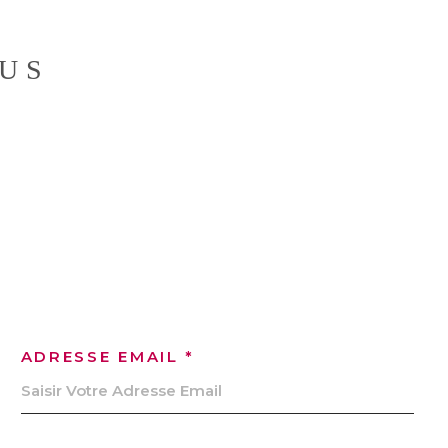
SITE G
OUS
BIENS 
ADRESSE EMAIL *