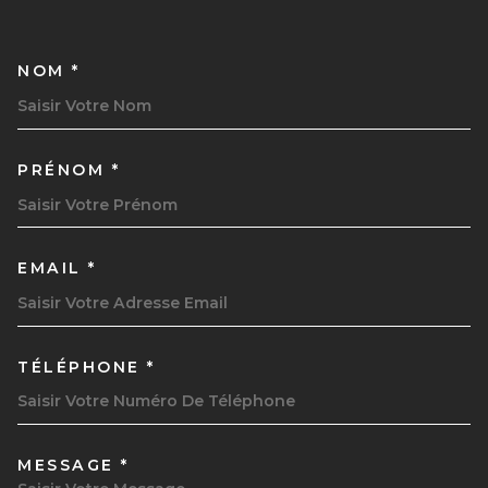
NOM *
TRAD_MELTEM_VOSCOORDON
PRÉNOM *
EMAIL *
TÉLÉPHONE *
MESSAGE *
TRAD_MELTEM_VOREDEMAND