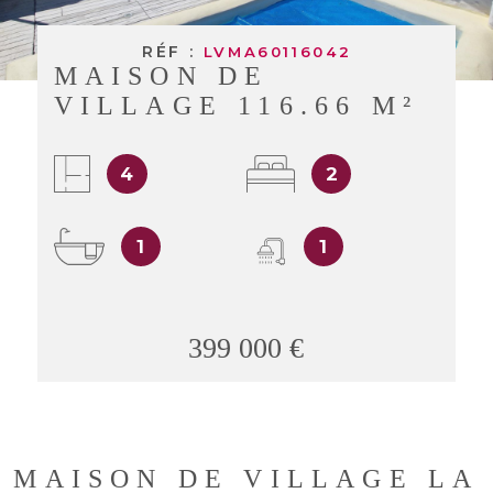
BUDGET
BIENS V
RÉF :
LVMA60116042
MAISON DE
RECHERCHER
VILLAGE 116.66 M²
4
2
1
1
399 000 €
MAISON DE VILLAGE LA