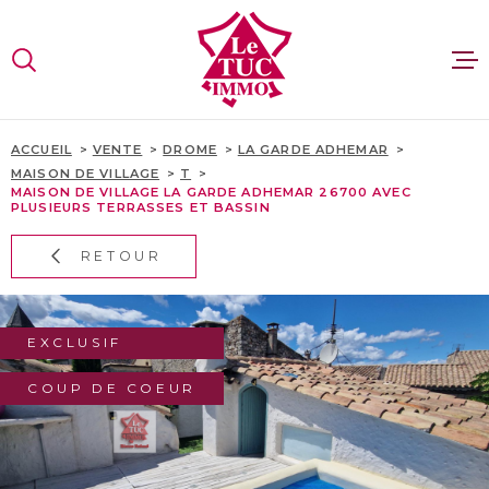
Aller
Aller
Aller
Aller
à
à
au
au
:
la
menu
contenu
VOTRE
recherche
principal
RECHERCHE
VENTES
ACCUEIL
VENTE
DROME
LA GARDE ADHEMAR
MAISON DE VILLAGE
T
TYPE
D'OFFRE
MAISON DE VILLAGE LA GARDE ADHEMAR 26700 AVEC
VENTE
PLUSIEURS TERRASSES ET BASSIN
LOCATI
TYPE
RETOUR
DE
ESTIMA
TYPE DE BIEN
BIEN
PAYS
RECRUT
EXCLUSIF
PAYS
COUP DE COEUR
CONTAC
VILLE
SITE GR
Budget