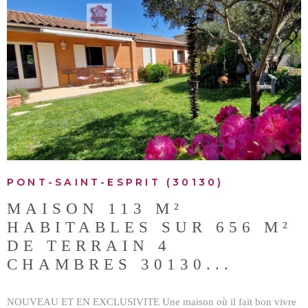
BUDGET
BIENS V
Surface
SURFACE
VOIR LE BIEN
Pièces
PIÈCES
RÉFÉRENCE
PONT-SAINT-ESPRIT (30130)
CRITÈRES SUPPLÉMENTAIRES
MAISON 113 M²
Piscine
Parking
Terrasse
HABITABLES SUR 656 M²
DE TERRAIN 4
CHAMBRES 30130...
RECHERCHER
NOUVEAU ET EN EXCLUSIVITE Une maison où il fait bon vivre