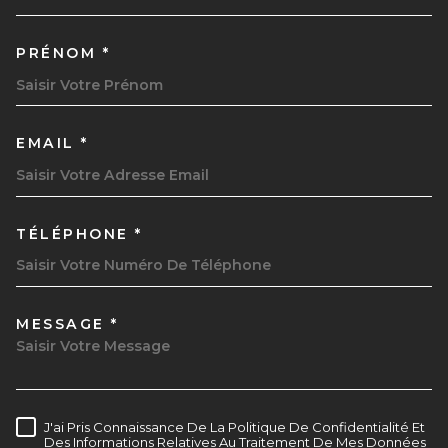
PRÉNOM *
EMAIL *
TÉLÉPHONE *
MESSAGE *
TRAD_MELTEM_VOREDEMAND
J'ai Pris Connaissance De La Politique De Confidentialité Et
RÈGLEMENTATION
Des Informations Relatives Au Traitement De Mes Données