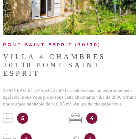
VOIR LE BIEN
PONT-SAINT-ESPRIT (30130)
VILLA 4 CHAMBRES
30130 PONT SAINT
ESPRIT
NOUVEAU ET EN EXCLUSIVITE Située dans un environnement
agréable, nous vous proposons cette charmante villa de 2006 offrant
une surface habitable de 116,95 m². Au rez de chaussée vous
découvrirez une jolie pièce de vie avec cuisine toute équipée et
5
4
climatisation, une chambre, une salle d'eau et WC. Au 1er étage
l'espace nuit se compose de 3 chambres avec placard, d'une salle de
bains avec douche et baignoire et WC. La maison dispose aussi
1
1
d'une buanderie, d'un garage de 24 m², d'une belle terrasse,