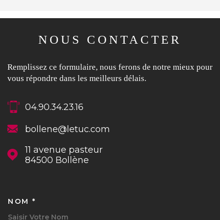
NOUS CONTACTER
Remplissez ce formulaire, nous ferons de notre mieux pour
vous répondre dans les meilleurs délais.
04.90.34.23.16
bollene@letuc.com
11 avenue pasteur
84500
Bollène
NOM *
TRAD_MELTEM_VOSCOORDON