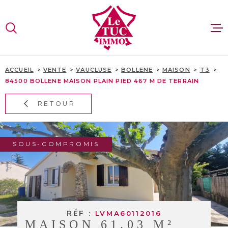
Aller
Aller
Aller
Aller
à
à
au
au
:
la
menu
contenu
VOTRE
recherche
principal
RECHERCHE
VENTES
ACCUEIL
VENTE
VAUCLUSE
BOLLENE
MAISON
T3
84500 BOLLENE MAISON PLAIN PIED 467 M DE TERRAIN
TYPE
D'OFFRE
VENTE
LOCATI
RETOUR
TYPE
DE
ESTIMA
TYPE DE BIEN
BIEN
SOUS-COMPROMIS
PAYS
RECRUT
PAYS
CONTAC
VILLE
RÉF :
LVMA60112016
SITE GR
MAISON 61.03 M²
Budget