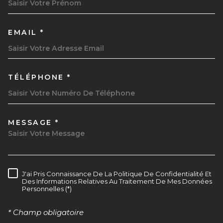
EMAIL *
TÉLÉPHONE *
MESSAGE *
TRAD_MELTEM_VOREDEMAND
J'ai Pris Connaissance De La Politique De Confidentialité Et
RÈGLEMENTATION
Des Informations Relatives Au Traitement De Mes Données
Personnelles (*)
* Champ obligatoire