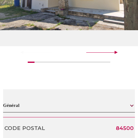
Général
CODE POSTAL
84500
Caractérisque
Valeurs