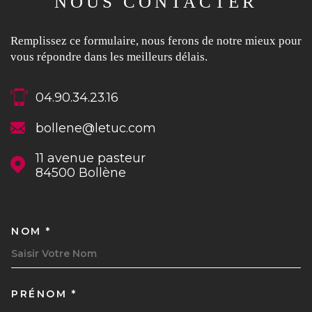
NOUS CONTACTER
Remplissez ce formulaire, nous ferons de notre mieux pour
vous répondre dans les meilleurs délais.
04.90.34.23.16
bollene@letuc.com
11 avenue pasteur
84500
Bollène
NOM *
TRAD_MELTEM_VOSCOORDON
PRÉNOM *