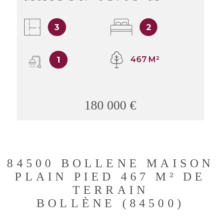
BUDGET
BIENS V
3
2
RECHERCHER
1
467 M²
180 000 €
84500 BOLLENE MAISON
PLAIN PIED 467 M² DE
TERRAIN
BOLLÈNE (84500)