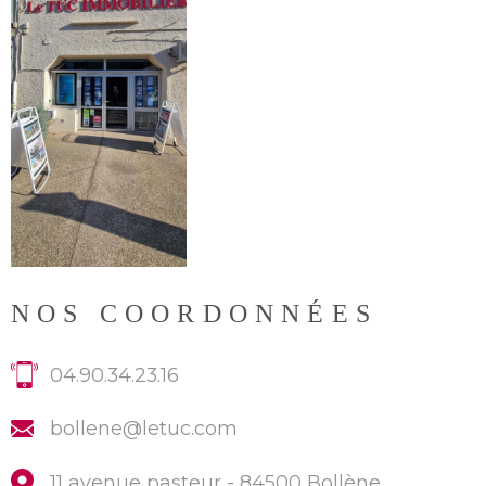
NOS COORDONNÉES
04.90.34.23.16
bollene@letuc.com
11 avenue pasteur -
84500 Bollène