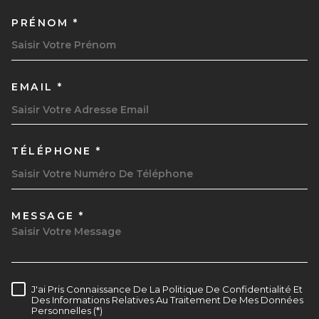
PRÉNOM *
EMAIL *
TÉLÉPHONE *
MESSAGE *
TRAD_MELTEM_VOREDEMAND
J'ai Pris Connaissance De La Politique De Confidentialité Et
RÈGLEMENTATION
Des Informations Relatives Au Traitement De Mes Données
Personnelles (*)