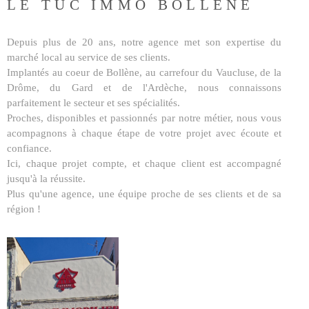
LE TUC IMMO BOLLENE
BUDGET
BIENS V
Surface
Depuis plus de 20 ans, notre agence met son expertise du
SURFACE
marché local au service de ses clients.
PLUS DE CRITÈRES
Implantés au coeur de Bollène, au carrefour du Vaucluse, de la
Pièces
Drôme, du Gard et de l'Ardèche, nous connaissons
RECHERCHER
PIÈCES
parfaitement le secteur et ses spécialités.
Proches, disponibles et passionnés par notre métier, nous vous
acompagnons à chaque étape de votre projet avec écoute et
RÉFÉRENCE
confiance.
Ici, chaque projet compte, et chaque client est accompagné
jusqu'à la réussite.
CRITÈRES SUPPLÉMENTAIRES
Plus qu'une agence, une équipe proche de ses clients et de sa
Piscine
Parking
région !
Terrasse