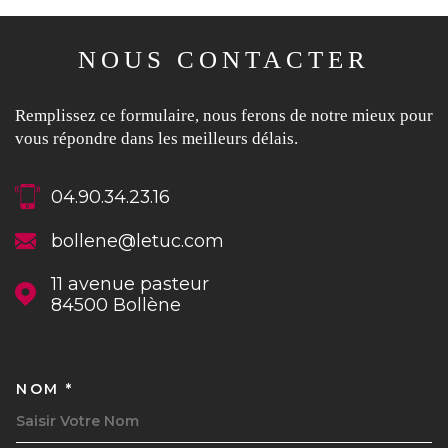
NOUS CONTACTER
Remplissez ce formulaire, nous ferons de notre mieux pour
vous répondre dans les meilleurs délais.
04.90.34.23.16
bollene@letuc.com
11 avenue pasteur
84500
Bollène
NOM *
TRAD_MELTEM_VOSCOORDON