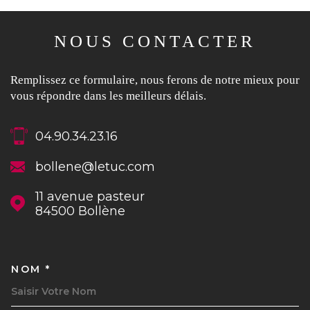
NOUS CONTACTER
Remplissez ce formulaire, nous ferons de notre mieux pour
vous répondre dans les meilleurs délais.
04.90.34.23.16
bollene@letuc.com
11 avenue pasteur
84500
Bollène
NOM *
TRAD_MELTEM_VOSCOORDON