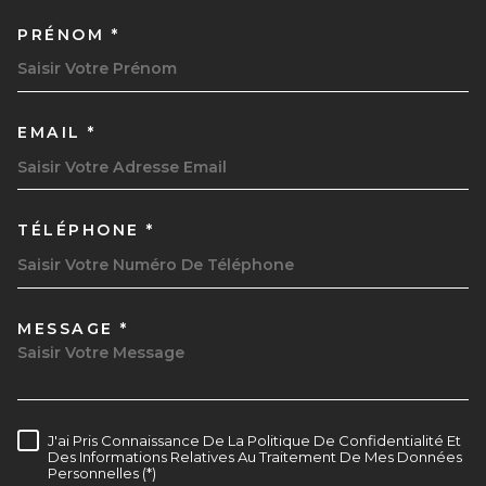
PRÉNOM *
EMAIL *
TÉLÉPHONE *
MESSAGE *
TRAD_MELTEM_VOREDEMAND
J'ai Pris Connaissance De La Politique De Confidentialité Et
RÈGLEMENTATION
Des Informations Relatives Au Traitement De Mes Données
Personnelles (*)