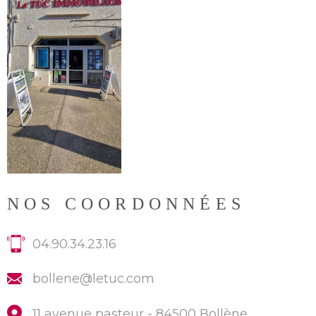
NOS COORDONNÉES
04.90.34.23.16
bollene@letuc.com
11 avenue pasteur -
84500 Bollène