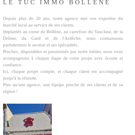
LE TUC IMMO BOLLENE
BUDGET
BIENS V
Surface
Depuis plus de 20 ans, notre agence met son expertise du
SURFACE
marché local au service de ses clients.
PLUS DE CRITÈRES
Implantés au coeur de Bollène, au carrefour du Vaucluse, de la
Pièces
Drôme, du Gard et de l'Ardèche, nous connaissons
RECHERCHER
PIÈCES
parfaitement le secteur et ses spécialités.
Proches, disponibles et passionnés par notre métier, nous vous
acompagnons à chaque étape de votre projet avec écoute et
RÉFÉRENCE
confiance.
Ici, chaque projet compte, et chaque client est accompagné
jusqu'à la réussite.
CRITÈRES SUPPLÉMENTAIRES
Plus qu'une agence, une équipe proche de ses clients et de sa
Piscine
Parking
région !
Terrasse