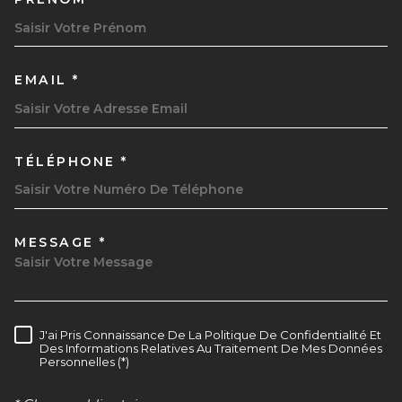
EMAIL *
TÉLÉPHONE *
MESSAGE *
TRAD_MELTEM_VOREDEMAND
J'ai Pris Connaissance De La Politique De Confidentialité Et
RÈGLEMENTATION
Des Informations Relatives Au Traitement De Mes Données
Personnelles (*)