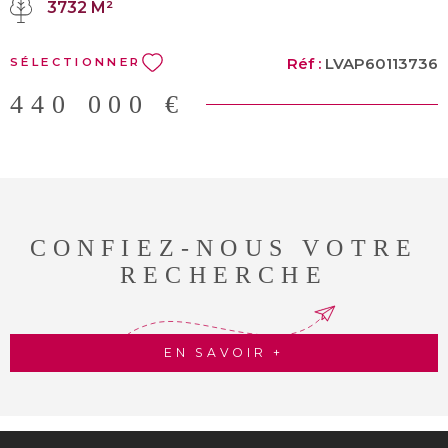
3732 M²
nombreux fruitiers et d'un superbe saule pleureur apportant une
touche de poésie et offrant un coin d'ombre très apprécié pour les
journées d'été. Un bien plein de caractère, rare sur le secteur, qui
Réf :
LVAP60113736
SÉLECTIONNER
allie charme et cadre naturel à proximité immédiate des commodités
! Pour plus d'informations ou organiser une visite, contactez-nous
440 000 €
au 0490342316 ! Agence Le TUC IMMO de Bollène au 11 avenue
Pasteur. www.bollene.letuc.com bollene@letuc.com Les
informations sur les risques auxquels ce bien est exposé sont
disponibles sur le site Géorisques
CONFIEZ-NOUS VOTRE
RECHERCHE
EN SAVOIR +