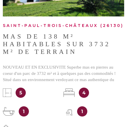
SAINT-PAUL-TROIS-CHÂTEAUX (26130)
MAS DE 138 M²
HABITABLES SUR 3732
M² DE TERRAIN
NOUVEAU ET EN EXCLUSIVITE Superbe mas en pierres au
coeur d'un parc de 3732 m² et à quelques pas des commodités !
Situé dans un environnement verdoyant ce mas authentique du
XIXè siècle saura séduire les amoureux de la nature ! Ses 138 m²
5
4
habitables offrent de beaux volumes, un grand séjour avec
cheminée, une cuisine indépendante et équipée, quatre grandes
chambres, une salle de bains, une salle d'eau...de plus attenant au
1
1
mas un grand garage de 40 m². A l'extérieur, le charme continue
avec un magnifique terrain de 3732 m² entièrement clos et arboré.
Coté jardin c'est un véritable écrin de verdure agrémenté de