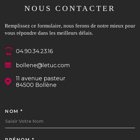
NOUS CONTACTER
Remplissez ce formulaire, nous ferons de notre mieux pour
vous répondre dans les meilleurs délais.
04.90.34.23.16
bollene@letuc.com
11 avenue pasteur
84500
Bollène
NOM *
TRAD_MELTEM_VOSCOORDON
PRÉNOM *