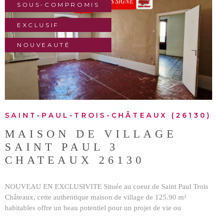
SOUS-COMPROMIS
BUDGET
BIENS V
EXCLUSIF
Surface
SURFACE
NOUVEAUTÉ
VOIR LE BIEN
Pièces
PIÈCES
RÉFÉRENCE
SAINT-PAUL-TROIS-CHÂTEAUX (26130)
MAISON DE VILLAGE
CRITÈRES SUPPLÉMENTAIRES
SAINT PAUL 3
Piscine
Parking
Terrasse
CHATEAUX 26130
NOUVEAU EN EXCLUSIVITE Située au coeur de Saint Paul Trois
RECHERCHER
Châteaux, cette authentique maison de village de 125.90 m²
habitables offre un beau potentiel pour un projet de vie ou